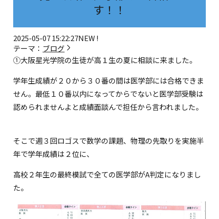
す！！
2025-05-07 15:22:27
NEW !
テーマ：
ブログ
①大阪星光学院の生徒が高１生の夏に相談に来ました。
学年生成績が２０から３０番の間は医学部には合格できま
せん。最低１０番以内になってからでないと医学部受験は
認められませんよと成績面談んで担任から言われました。
そこで週３回ロゴスで数学の課題、物理の先取りを実施半
年で学年成績は２位に、
高校２年生の最終模試で全ての医学部がA判定になりまし
た。