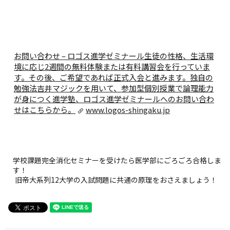
お問い合わせ – ロゴス進学ゼミナール
生徒の性格、生活環
境に応じ2週間の無料体験または有料講習会を行っていま
す。その後、ご希望であれば正式入会と進みます。独自の
勉強法吉井マジックを用いて、参加型個別授業で論理能力
が身につく進学塾、ロゴス進学ゼミナールへのお問い合わ
せはこちらから。
www.logos-shingaku.jp
学校課題完全消化セミナーを受けたら医学部にごろごろ合格しま
す！
旧帝大系列12大学の入試問題に共通の原理をおさえましょう！