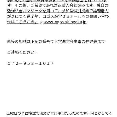
す。その後、ご希望であれば正式入会と進みます。独自の
勉強法吉井マジックを用いて、参加型個別授業で論理能力
が身につく進学塾、ロゴス進学ゼミナールへのお問い合わ
せはこちらから。
www.logos-shingaku.jp
直接の相談は下記の番号で大学進学会主宰吉井健夫まで
ご連絡ください。
０７２－９５３－１０１７
土曜日の全国模試で漢文がボロボロだったのです。何とかしてく