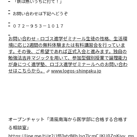
「鉄は熱いうちに打て！」
お問い合わせは下記へどうぞ
０７２－９５３－１０１７
お問い合わせ – ロゴス進学ゼミナール
生徒の性格、生活環
境に応じ2週間の無料体験または有料講習会を行っていま
す。その後、ご希望であれば正式入会と進みます。独自の
勉強法吉井マジックを用いて、参加型個別授業で論理能力
が身につく進学塾、ロゴス進学ゼミナールへのお問い合わ
せはこちらから。
www.logos-shingaku.jp
オープンチャット「清風南海から医学部に合格する合格す
る相談室」
https://line.me/ti/g2/Jf83xtdMhJsq7lcmCJKU0ZpKjyv_msI