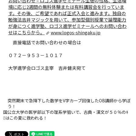
お問い合わせ – ロゴス進学ゼミナール
生徒の性格、生活環
境に応じ2週間の無料体験または有料講習会を行っていま
す。その後、ご希望であれば正式入会と進みます。独自の
勉強法吉井マジックを用いて、参加型個別授業で論理能力
が身につく進学塾、ロゴス進学ゼミナールへのお問い合わ
せはこちらから。
www.logos-shingaku.jp
直接電話でお問い合わせの場合は
０７２－９５３－１０１７
大学進学会ロゴス主宰 吉井健夫宛て
突然期末で急降下した数学をV字カーブ回復したOB講師から学ぼ
う！
国公立大学の医学部以下の理系学狙いで、古典・漢文が５０％のｷ
ﾐはこの夏に救われる！