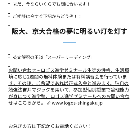
まだ、今ならいくらでも間に合います！
ご相談は今すぐ下記からどうぞ！！
阪大、京大合格の夢に明るい灯を灯す
英文解釈の王道「スーパーリーディング」
お問い合わせ – ロゴス進学ゼミナール
生徒の性格、生活環
境に応じ2週間の無料体験または有料講習会を行っていま
す。その後、ご希望であれば正式入会と進みます。独自の
勉強法吉井マジックを用いて、参加型個別授業で論理能力
が身につく進学塾、ロゴス進学ゼミナールへのお問い合わ
せはこちらから。
www.logos-shingaku.jp
お急ぎの方は下記からお電話ください！