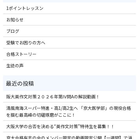
1ポイントレッスン
お知らせ
ブログ
受験でお困りの方へ
合格ストーリー
生徒の声
阪大英作文対策２０２６年第Ⅳ問Aの解説動画！
清風南海スーパー特進・高1/高2生へ 「京大医学部」の現役合格
を掴む最高峰の切磋琢磨がここに！
大阪大学の合否を決める“英作文対策”特待生を募集！！
京大合格有志の会のメンバー限定の動画限定公開【一週間】で消