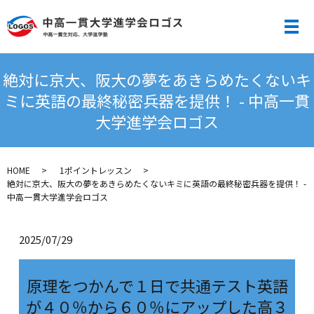
メ
絶対に京大、阪大の夢をあきらめたくないキ
ミに英語の最終秘密兵器を提供！ - 中高一貫
大学進学会ロゴス
HOME
1ポイントレッスン
絶対に京大、阪大の夢をあきらめたくないキミに英語の最終秘密兵器を提供！ -
中高一貫大学進学会ロゴス
2025/07/29
原理をつかんで１日で共通テスト英語
が４０％から６０％にアップした高３