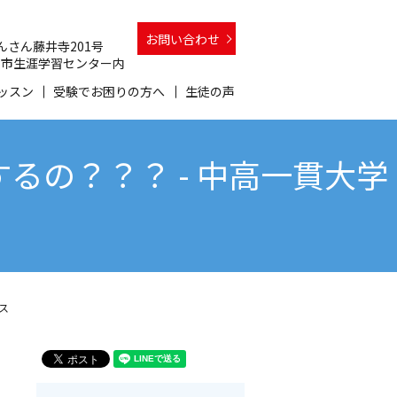
お問い合わせ
 さんさん藤井寺201号
 和泉市生涯学習センター内
ッスン
受験でお困りの方へ
生徒の声
の？？？ - 中高一貫大学
ス