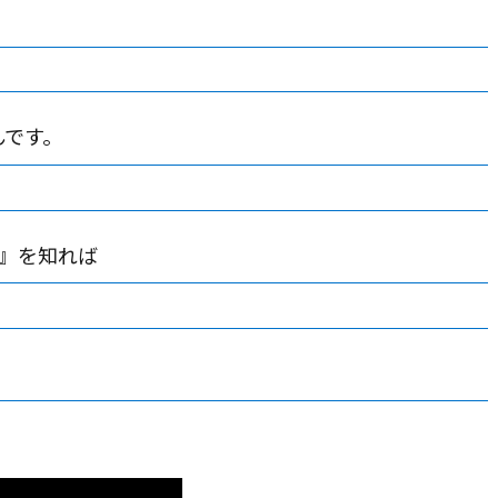
んです。
』を知れば
！