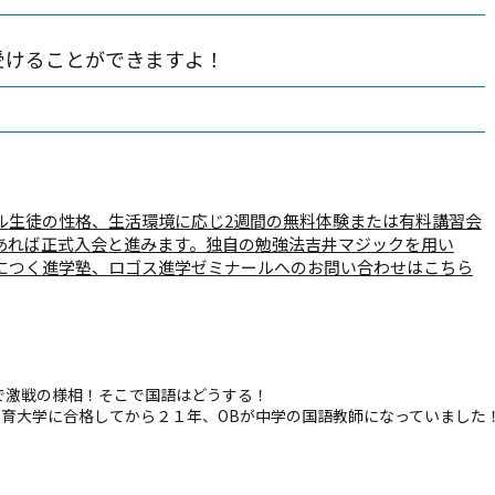
受けることができますよ！
ル
生徒の性格、生活環境に応じ2週間の無料体験または有料講習会
あれば正式入会と進みます。独自の勉強法吉井マジックを用い
につく進学塾、ロゴス進学ゼミナールへのお問い合わせはこちら
で激戦の様相！そこで国語はどうする！
教育大学に合格してから２１年、OBが中学の国語教師になっていました