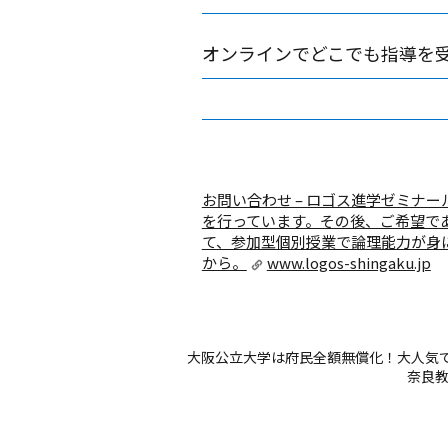
オンラインでどこでも指導を
お問い合わせ – ロゴス進学ゼミナー
を行っています。その後、ご希望で
て、参加型個別授業で論理能力が身
から。
www.logos-shingaku.jp
大阪公立大学は府民全額無償化！大人気
奈良