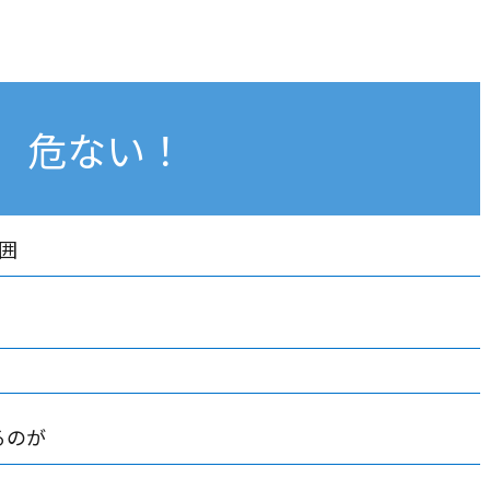
危ない！
囲
！
るのが