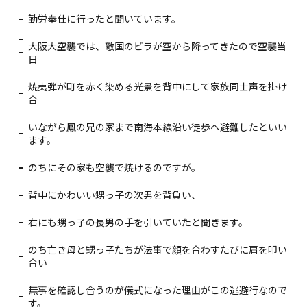
勤労奉仕に行ったと聞いています。
大阪大空襲では、敵国のビラが空から降ってきたので空襲当
日
焼夷弾が町を赤く染める光景を背中にして家族同士声を掛け
合
いながら鳳の兄の家まで南海本線沿い徒歩へ避難したといい
ます。
のちにその家も空襲で焼けるのですが。
背中にかわいい甥っ子の次男を背負い、
右にも甥っ子の長男の手を引いていたと聞きます。
のち亡き母と甥っ子たちが法事で顔を合わすたびに肩を叩い
合い
無事を確認し合うのが儀式になった理由がこの逃避行なので
す。