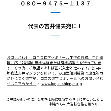
０８０－９４７５－１１３７
代表の吉井健夫宛に！
お問い合わせ – ロゴス進学ゼミナール
生徒の性格、生活環
境に応じ2週間の無料体験または有料講習会を行っていま
す。その後、ご希望であれば正式入会と進みます。独自の
勉強法吉井マジックを用いて、参加型個別授業で論理能力
が身につく進学塾、ロゴス進学ゼミナールへのお問い合わ
せはこちらから。
www.logos-shingaku.jp
英単語が弱いのに、英検準１級に挑戦するキミにすごい知らせ！
Ｅ判定からの大逆転合格を狙うキミ！