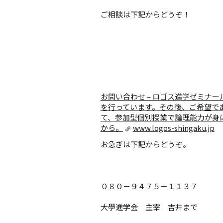
ご相談は下記からどうぞ！
お問い合わせ – ロゴス進学ゼミナー
を行っています。その後、ご希望で
て、参加型個別授業で論理能力が身
から。
www.logos-shingaku.jp
お急ぎは下記からどうぞ。
０８０－９４７５－１１３７
大學進学会 主宰 吉井まで