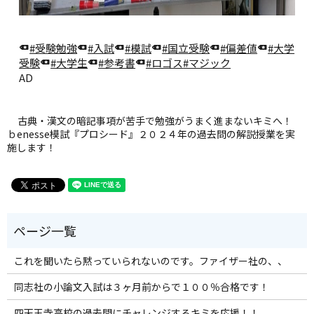
#受験勉強
#入試
#模試
#国立受験
#偏差値
#大学
受験
#大学生
#参考書
#ロゴス
#マジック
AD
古典・漢文の暗記事項が苦手で勉強がうまく進まないキミへ！
ｂenesse模試『プロシード』２０２４年の過去問の解説授業を実
施します！
これを聞いたら黙っていられないのです。ファイザー社の、、
同志社の小論文入試は３ヶ月前からで１００％合格です！
四天王寺高校の過去問にチャレンジするキミを応援！！