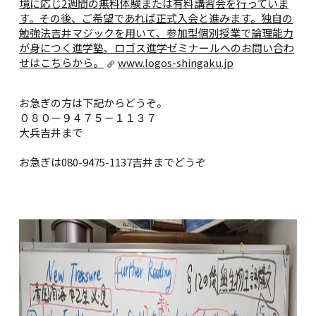
境に応じ2週間の無料体験または有料講習会を行っていま
す。その後、ご希望であれば正式入会と進みます。独自の
勉強法吉井マジックを用いて、参加型個別授業で論理能力
が身につく進学塾、ロゴス進学ゼミナールへのお問い合わ
せはこちらから。
www.logos-shingaku.jp
お急ぎの方は下記からどうぞ。
０８０－９４７５－１１３７
大兵吉井まで
お急ぎは080-9475-1137吉井までどうぞ