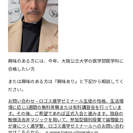
興味のある方には、今年、大阪公立大学の医学部医学科に
合格したい方
または興味のある方は『興味あり』と下記から相談してく
ださい。
お問い合わせ – ロゴス進学ゼミナール
生徒の性格、生活環
境に応じ2週間の無料体験または有料講習会を行っていま
す。その後、ご希望であれば正式入会と進みます。独自の
勉強法吉井マジックを用いて、参加型個別授業で論理能力
が身につく進学塾、ロゴス進学ゼミナールへのお問い合わ
せはこちらから。
www.logos-shingaku.jp