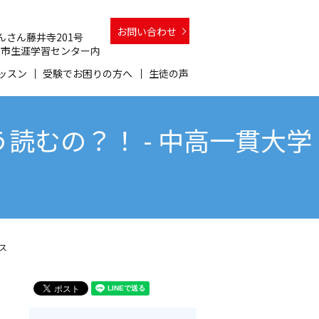
お問い合わせ
 さんさん藤井寺201号
 和泉市生涯学習センター内
ッスン
受験でお困りの方へ
生徒の声
むの？！ - 中高一貫大学
ス