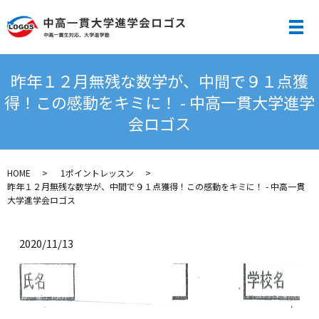
メ
昨年１２月無残な数学が、中間で９１点獲
得！この感動をキミに！ - 中高一貫大学進学
会ロゴス
HOME
1ポイントレッスン
昨年１２月無残な数学が、中間で９１点獲得！この感動をキミに！ - 中高一貫
大学進学会ロゴス
2020/11/13