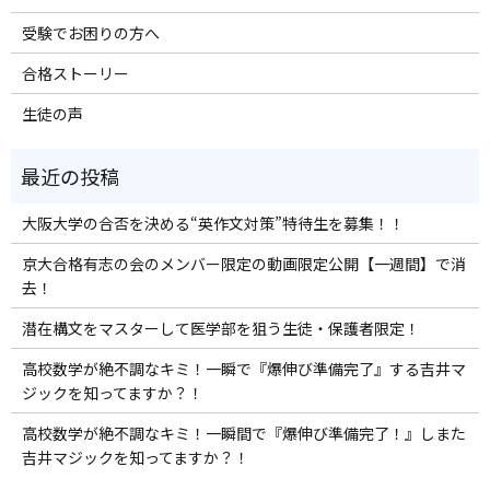
受験でお困りの方へ
合格ストーリー
生徒の声
大阪大学の合否を決める“英作文対策”特待生を募集！！
京大合格有志の会のメンバー限定の動画限定公開【一週間】で消
去！
潜在構文をマスターして医学部を狙う生徒・保護者限定！
高校数学が絶不調なキミ！一瞬で『爆伸び準備完了』する吉井マ
ジックを知ってますか？！
高校数学が絶不調なキミ！一瞬間で『爆伸び準備完了！』しまた
吉井マジックを知ってますか？！