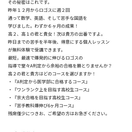
その秘密はこれです。
昨年１２月からロゴスに週２回
通って数学、英語、そして苦手な国語を
学びました。わずか６ヶ月の成果！
高２、高１の君と貴女！次は貴方の出番ですよ。
昨日までの苦手を半年後、得意にする個人レッスン
が無料体験で受講できます。
最短，最速で爆発的に伸びるロゴスの
指導で堂々A判定から余裕の合格を勝とりませんか？
高２の君と貴方はどのコースを選びますか！
・『A判定から医学部に合格するコース』
・『ワンランク上を目指す高校生コース』
・『京大合格を目指す高校生コース』
・『苦手教科爆伸び6ヶ月コース』
残席僅少につきお、ご希望の方はお急ぎください。