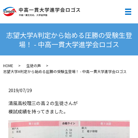
メ
志望大学A判定から始める圧勝の受験生登
場！ - 中高一貫大学進学会ロゴス
HOME
生徒の声
志望大学A判定から始める圧勝の受験生登場！ - 中高一貫大学進学会ロゴス
2019/07/19
清風高校理三の高２の生徒さんが
模試成績を持ってきました。