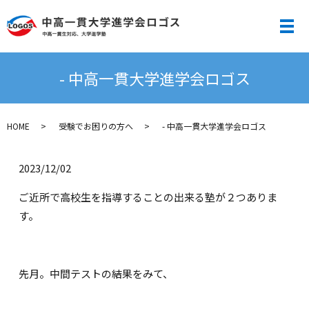
メ
- 中高一貫大学進学会ロゴス
HOME
受験でお困りの方へ
- 中高一貫大学進学会ロゴス
2023/12/02
ご近所で高校生を指導することの出来る塾が２つありま
す。
先月。中間テストの結果をみて、