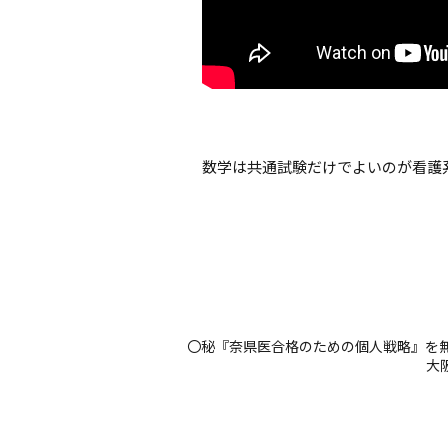
数学は共通試験だけでよいのが看護
〇秘『奈県医合格のための個人戦略』を
大