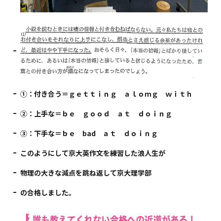
①：付き合う＝ｇｅｔｔｉｎｇ ａｌｏｍｇ ｗｉｔｈ
②：上手な＝ｂｅ ｇｏｏｄ ａｔ ｄｏｉｎｇ
③：下手な＝ｂｅ bad ａｔ ｄｏｉｎｇ
このようにして京大英作文を練習した浪人生が
物理の大きな減点を跳ね返して京大理学部
の合格しました。