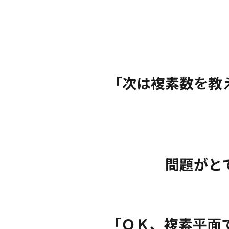
「次は複素数を教
問題がと
「ＯＫ、複素平面