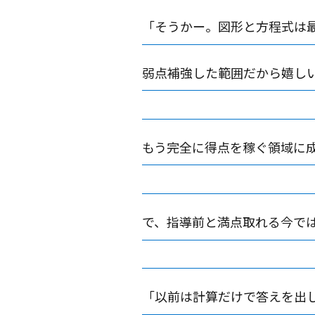
「そうかー。図形と方程式は
弱点補強した範囲だから嬉し
もう完全に得点を稼ぐ領域に
で、指導前と満点取れる今で
「以前は計算だけで答えを出