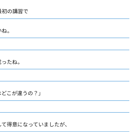
最初の講習で
いね。
成ったね。
はどこが違うの？」
して得意になっていましたが、