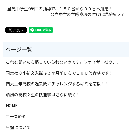
星光中学生が6回の指導で、１５０番から８９番へ飛躍！
公立中学の学級崩壊の付けは誰が払う？
これを聞いたら黙っていられないのです。ファイザー社の、、
同志社の小論文入試は３ヶ月前からで１００％合格です！
四天王寺高校の過去問にチャレンジするキミを応援！！
清風の高校２生の快進撃はさらに続く！！
HOME
コース紹介
当塾について