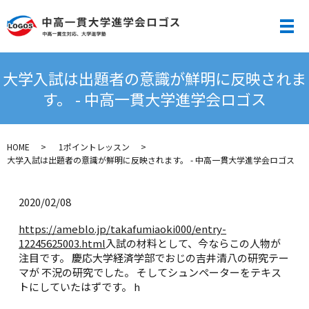
メ
大学入試は出題者の意識が鮮明に反映されま
す。 - 中高一貫大学進学会ロゴス
HOME
1ポイントレッスン
大学入試は出題者の意識が鮮明に反映されます。 - 中高一貫大学進学会ロゴス
2020/02/08
https://ameblo.jp/takafumiaoki000/entry-
12245625003.html
入試の材料として、今ならこの人物が
注目です。 慶応大学経済学部でおじの吉井清八の研究テー
マが 不況の研究でした。 そしてシュンペーターをテキス
トにしていたはずです。 h