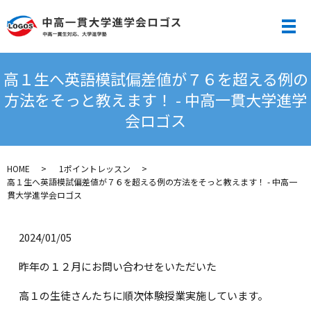
メ
高１生へ英語模試偏差値が７６を超える例の
方法をそっと教えます！ - 中高一貫大学進学
会ロゴス
HOME
1ポイントレッスン
高１生へ英語模試偏差値が７６を超える例の方法をそっと教えます！ - 中高一
貫大学進学会ロゴス
2024/01/05
昨年の１２月にお問い合わせをいただいた
高１の生徒さんたちに順次体験授業実施しています。