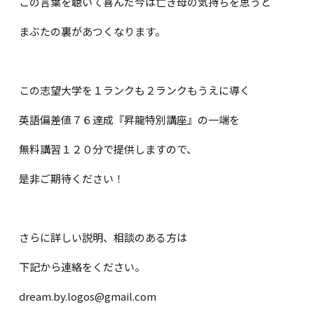
この言葉を聴いて喜んだ今は亡き母の気持ちを思うと
まぶたの裏があつくなります。
この志望大学を１ランクも２ランクもうえに導く
英語偏差値７６達成『昇龍特別講座』の一端を
無料講習１２０分で提供しますので、
是非ご期待ください！
さらに詳しい説明、相談のある方は
下記から連絡をください。
dream.by.logos@gmail.com