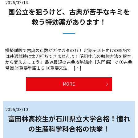
2026/03/14
国公立を狙うけど、古典が苦手なキミを
救う特効薬があります！
模擬試験で古典の点数がガタガタのｷﾐ！ 定期テスト向けの暗記で
は共通試験は太刀打ちできませんよ！ 暗記中心の勉強方法を根本
から変えましょう！ 最速最短の古典攻略講座【入門編】で ①古典
常識 ②重要単語１６ ③重要文法 […]
MORE
2026/03/10
富田林高校生が石川県立大学合格！憧れ
の生産科学科合格の快挙！