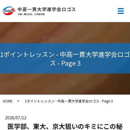
メ
1ポイントレッスン - 中高一貫大学進学会ロゴ
ス - Page 3
HOME
1ポイントレッスン - 中高一貫大学進学会ロゴス - Page 3
2026/07/12
医学部、東大、京大狙いのキミにこの秘