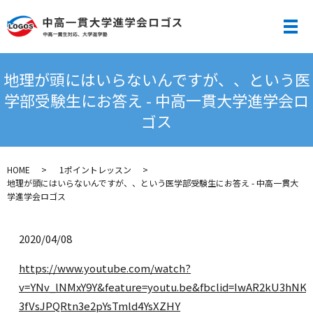
メ
地理が頭にはいらないんですが、、という医
学部受験生にお答え - 中高一貫大学進学会ロ
ゴス
HOME
1ポイントレッスン
地理が頭にはいらないんですが、、という医学部受験生にお答え - 中高一貫大
学進学会ロゴス
2020/04/08
https://www.youtube.com/watch?
v=YNv_lNMxY9Y&feature=youtu.be&fbclid=IwAR2kU3hNK
3fVsJPQRtn3e2pYsTmld4YsXZHY