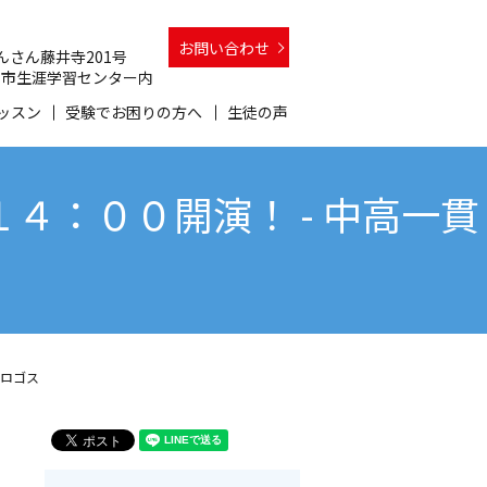
お問い合わせ
 さんさん藤井寺201号
 和泉市生涯学習センター内
ッスン
受験でお困りの方へ
生徒の声
４：００開演！ - 中高一貫
会ロゴス