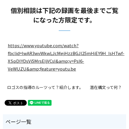
個別相談は下記の録画を最後までご覧
になった方限定です。
https://www.youtube.com/watch?
fbclid=IwAR3wvWkwLJcMejHzzBGJl25mHiEY9H_IsHTwf-
XSpDlYDsVi5MrsEljVCsI&amp;v=PsI6-
VeWUZU&amp;feature=youtu.be
ロゴスの指導のルーツって？紹介します。
潜在構文って何？