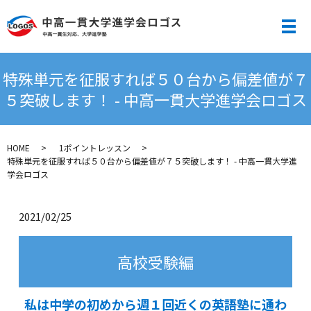
メ
特殊単元を征服すれば５０台から偏差値が７
５突破します！ - 中高一貫大学進学会ロゴス
HOME
1ポイントレッスン
特殊単元を征服すれば５０台から偏差値が７５突破します！ - 中高一貫大学進
学会ロゴス
2021/02/25
高校受験編
私は中学の初めから週１回近くの英語塾に通わ