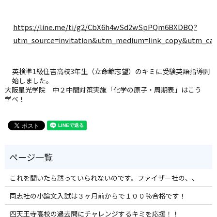
https://line.me/ti/g2/CbX6h4wSd2wSpPQm6BXDBQ?
utm_source=invitation&utm_medium=link_copy&utm_cam
英検準1級住吉高校3年生（立命館志望）のキミに受験英語指導開
始しました。
大阪星光学院 中２中間対策実施「化学の原子・周期表」はこう
学べ！
これを聞いたら黙っていられないのです。ファイザー社の、、
同志社の小論文入試は３ヶ月前からで１００％合格です！
四天王寺高校の過去問にチャレンジするキミを応援！！