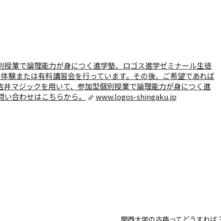
別授業で論理能力が身につく進学塾、ロゴス進学ゼミナール
生徒
料体験または有料講習会を行っています。その後、ご希望であれば
吉井マジックを用いて、参加型個別授業で論理能力が身につく進
問い合わせはこちらから。
www.logos-shingaku.jp
？
関西大学の古典ってどうすれば