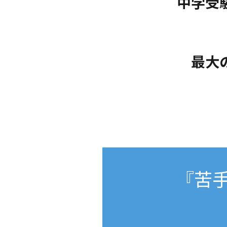
中学受
最大
『苦