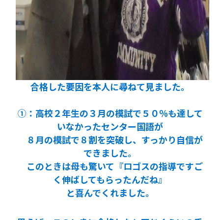
合格した要因を本人に尋ねて見ました。
①：高校２年生の３月の模試で５０％も達して
いなかったセンター国語が
８月の模試で８割を突破し、すっかり自信が
できました。
このときは母も驚いて『ロゴスの指導ですご
く伸ばしてもらったんだね』
と喜んでくれました。