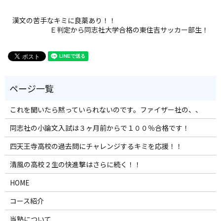
漢文の苦手なキミに良薬あり！！
Ｅ判定から同志社大学合格の東住吉サッカー部生！
これを聞いたら黙っていられないのです。ファイザー社の、、
同志社の小論文入試は３ヶ月前からで１００％合格です！
四天王寺高校の過去問にチャレンジするキミを応援！！
清風の高校２生の快進撃はさらに続く！！
HOME
コース紹介
当塾について