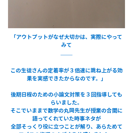
「アウトプットがなぜ大切かは、実際にやって
みて
この生徒さんの定着率が３倍速に跳ね上がる効
果を実感できたからなのです。」
後期日程のための小論文対策を３回指導しても
らいました。
そこでいままで数学の丸岡先生が授業の合間に
語ってくれていた時事ネタが
全部そっくり役に立つことが解り、あらためて