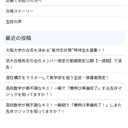
受験でお困りの方へ
合格ストーリー
生徒の声
大阪大学の合否を決める“英作文対策”特待生を募集！！
京大合格有志の会のメンバー限定の動画限定公開【一週間】で消
去！
潜在構文をマスターして医学部を狙う生徒・保護者限定！
高校数学が絶不調なキミ！一瞬で『爆伸び準備完了』する吉井マ
ジックを知ってますか？！
高校数学が絶不調なキミ！一瞬間で『爆伸び準備完了！』しまた
吉井マジックを知ってますか？！