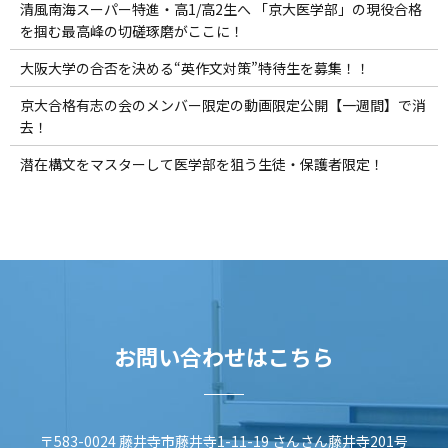
清風南海スーパー特進・高1/高2生へ 「京大医学部」の現役合格
を掴む最高峰の切磋琢磨がここに！
大阪大学の合否を決める“英作文対策”特待生を募集！！
京大合格有志の会のメンバー限定の動画限定公開【一週間】で消
去！
潜在構文をマスターして医学部を狙う生徒・保護者限定！
お問い合わせはこちら
〒583-0024 藤井寺市藤井寺1-11-19 さんさん藤井寺201号