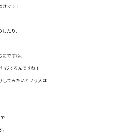
わけです！
みしたり、
ちにですね、
爆伸びするんですね！
びしてみたいという人は
金で
す。