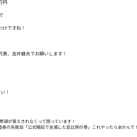
万円
で
わけですね！
代表、吉井健夫でお願いします！
、
さい！
英単語が覚えきれなくって困っています！
塾長の失敗談「公式暗記で全滅した反比例の巻」これやったらあかんで