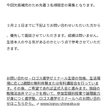
今回欠員補充のため先着３名様限定の募集となります。
３月２１日までに下記よりお問い合わせいただいた方から
、優先して面談させていただきます。成績は問いません。
生徒本人のやる気があるのかという点で参考させていただ
きます。
お問い合わせ – ロゴス進学ゼミナール
生徒の性格、生活環
境に応じ2週間の無料体験または有料講習会を行っていま
す。その後、ご希望であれば正式入会と進みます。独自の
勉強法吉井マジックを用いて、参加型個別授業で論理能力
が身につく進学塾、ロゴス進学ゼミナールへのお問い合わ
せはこちらから。
www.logos-shingaku.jp