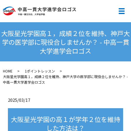
メ
大阪星光学園高１，成績２位を維持、神戸大
学の医学部に現役合しませんか？ - 中高一貫
大学進学会ロゴス
HOME
1ポイントレッスン
大阪星光学園高１，成績２位を維持、神戸大学の医学部に現役合しませんか？ -
中高一貫大学進学会ロゴス
2025/03/17
大阪星光学園の高１が学年２位を維持
した方法は？