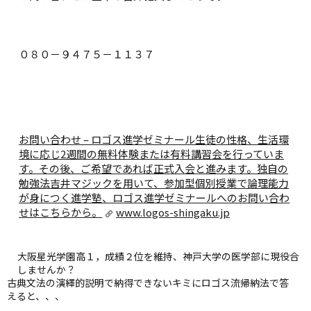
０８０－９４７５－１１３７
お問い合わせ – ロゴス進学ゼミナール
生徒の性格、生活環
境に応じ2週間の無料体験または有料講習会を行っていま
す。その後、ご希望であれば正式入会と進みます。独自の
勉強法吉井マジックを用いて、参加型個別授業で論理能力
が身につく進学塾、ロゴス進学ゼミナールへのお問い合わ
せはこちらから。
www.logos-shingaku.jp
大阪星光学園高１，成績２位を維持、神戸大学の医学部に現役合
しませんか？
古典文法の演繹的説明で納得できないキミにロゴス流帰納法で答
えると、、、