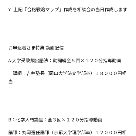
Y : 上記『合格戦略マップ』作成を相談会の当日作成します
お申込者さま特典 動画配信
A:大学受験頻出語法：動詞編全５回×１２０分指導動画
講師：吉井塾長（岡山大学法文学部卒）１８０００円相
当
B：化学入門講座：全３回×１２０分指導動画
講師：丸岡選任講師（京都大学理学部卒）１２０００円相