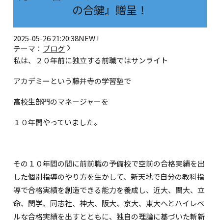
の合鍵』贈呈！
2025-05-26 21:20:38
NEW !
テーマ：
ブログ
私は、２０年前に独立する前職ではサンライト
アカデミーという藤井寺の学習塾で
高校生部門のマネージャーを
１０年間やっていました。
その１０年間の間に前前職の予備校で空前の合格実績を出
した個別指導のやり方を生かして、新天地で自分の教科指
導で合格実績を創造できる能力を養成し、
近大、関大、立
命、関学、同志社、神大、阪大、京大、東大へとハイレベ
ルな合格実績を出すとともに、独自の理論に基づいた斬新