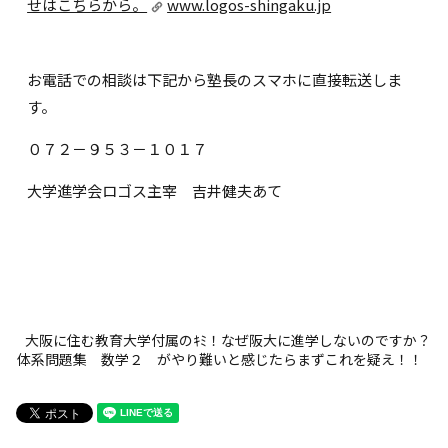
せはこちらから。
www.logos-shingaku.jp
お電話での相談は下記から塾長のスマホに直接転送しま
す。
０７２－９５３－１０１７
大学進学会ロゴス主宰 吉井健夫あて
大阪に住む教育大学付属のｷﾐ！なぜ阪大に進学しないのですか？
体系問題集 数学２ がやり難いと感じたらまずこれを疑え！！