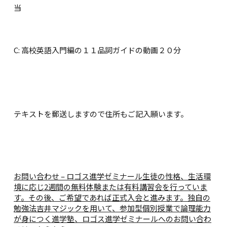
当
C: 高校英語入門編の１１品詞ガイドの動画２０分
テキストを郵送しますので住所もご記入願います。
お問い合わせ – ロゴス進学ゼミナール生徒の性格、生活環
境に応じ2週間の無料体験または有料講習会を行っていま
す。その後、ご希望であれば正式入会と進みます。独自の
勉強法吉井マジックを用いて、参加型個別授業で論理能力
が身につく進学塾、ロゴス進学ゼミナールへのお問い合わ