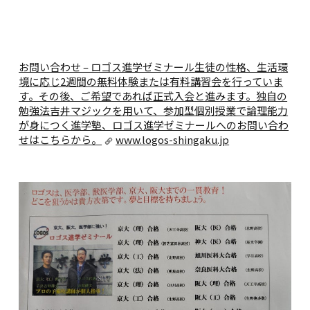
お問い合わせ – ロゴス進学ゼミナール
生徒の性格、生活環
境に応じ2週間の無料体験または有料講習会を行っていま
す。その後、ご希望であれば正式入会と進みます。独自の
勉強法吉井マジックを用いて、参加型個別授業で論理能力
が身につく進学塾、ロゴス進学ゼミナールへのお問い合わ
せはこちらから。
www.logos-shingaku.jp