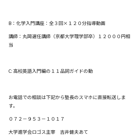
B：化学入門講座：全３回×１２０分指導動画
講師：丸岡選任講師（京都大学理学部卒）１２０００円相
当
C: 高校英語入門編の１１品詞ガイドの動
お電話での相談は下記から塾長のスマホに直接転送しま
す。
０７２－９５３－１０１７
大学進学会ロゴス主宰 吉井健夫あて