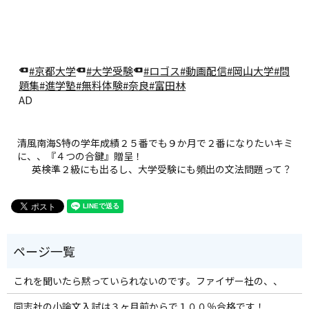
#京都大学
#大学受験
#ロゴス
#動画配信
#岡山大学
#問
題集
#進学塾
#無料体験
#奈良
#富田林
AD
清風南海S特の学年成績２５番でも９か月で２番になりたいキミ
に、、『４つの合鍵』贈呈！
英検準２級にも出るし、大学受験にも頻出の文法問題って？
これを聞いたら黙っていられないのです。ファイザー社の、、
同志社の小論文入試は３ヶ月前からで１００％合格です！