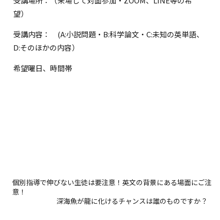
受講場所：（来場して対面参加・ZOOM、LINE等の希
望）
受講内容： (A:小説問題・B:科学論文・C:未知の英単語、
D:そのほかの内容）
希望曜日、時間帯
個別指導で伸びない生徒は要注意！英文の背景にある場面にご注
意！
深海魚が龍に化けるチャンスは誰のものですか？