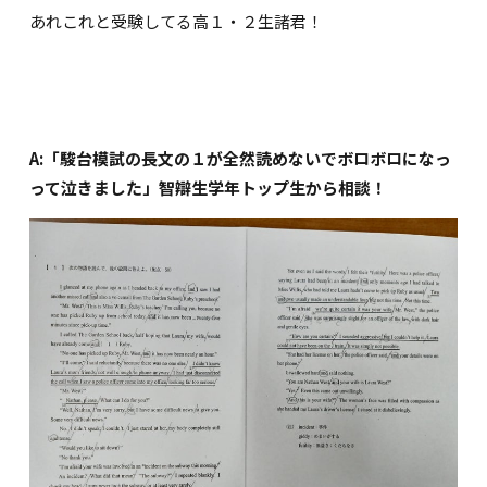
あれこれと受験してる高１・２生諸君！
A:「駿台模試の長文の１が全然読めないでボロボロになっ
って泣きました」智辯生学年トップ生から相談！