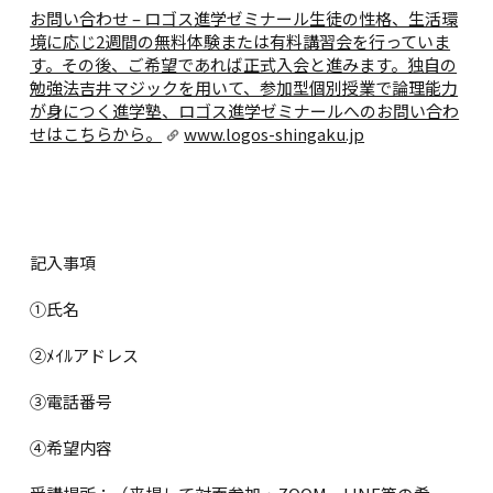
お問い合わせ – ロゴス進学ゼミナール
生徒の性格、生活環
境に応じ2週間の無料体験または有料講習会を行っていま
す。その後、ご希望であれば正式入会と進みます。独自の
勉強法吉井マジックを用いて、参加型個別授業で論理能力
が身につく進学塾、ロゴス進学ゼミナールへのお問い合わ
せはこちらから。
www.logos-shingaku.jp
記入事項
①氏名
②ﾒｲﾙアドレス
③電話番号
④希望内容