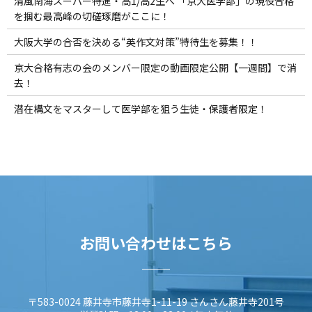
清風南海スーパー特進・高1/高2生へ 「京大医学部」の現役合格
を掴む最高峰の切磋琢磨がここに！
大阪大学の合否を決める“英作文対策”特待生を募集！！
京大合格有志の会のメンバー限定の動画限定公開【一週間】で消
去！
潜在構文をマスターして医学部を狙う生徒・保護者限定！
お問い合わせはこちら
〒583-0024 藤井寺市藤井寺1-11-19 さんさん藤井寺201号