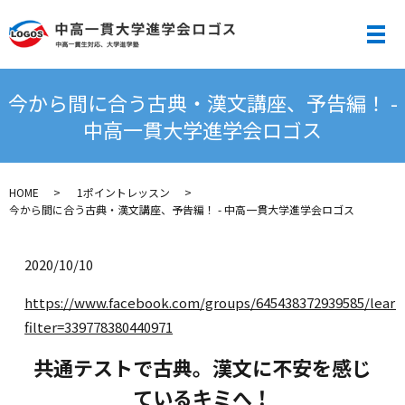
メ
今から間に合う古典・漢文講座、予告編！ -
中高一貫大学進学会ロゴス
HOME
1ポイントレッスン
今から間に合う古典・漢文講座、予告編！ - 中高一貫大学進学会ロゴス
2020/10/10
https://www.facebook.com/groups/645438372939585/learn
filter=339778380440971
共通テストで古典。漢文に不安を感じ
ているキミへ！