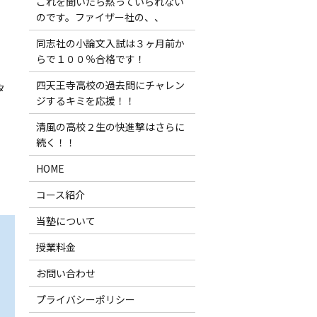
これを聞いたら黙っていられない
のです。ファイザー社の、、
同志社の小論文入試は３ヶ月前か
らで１００％合格です！
四天王寺高校の過去問にチャレン
タ
ジするキミを応援！！
清風の高校２生の快進撃はさらに
続く！！
HOME
コース紹介
当塾について
授業料金
お問い合わせ
プライバシーポリシー