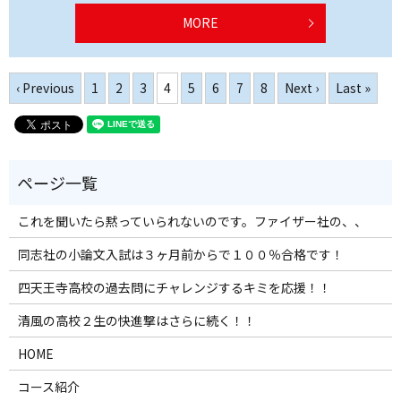
MORE
‹ Previous
1
2
3
4
5
6
7
8
Next ›
Last »
これを聞いたら黙っていられないのです。ファイザー社の、、
同志社の小論文入試は３ヶ月前からで１００％合格です！
四天王寺高校の過去問にチャレンジするキミを応援！！
清風の高校２生の快進撃はさらに続く！！
HOME
コース紹介