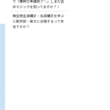
で『爆伸び準備完了！』しまた吉
井マジックを知ってますか？！
無生物主語構文・名詞構文を学ぶ
と医学部・東大に合格するって本
当ですか？
訳