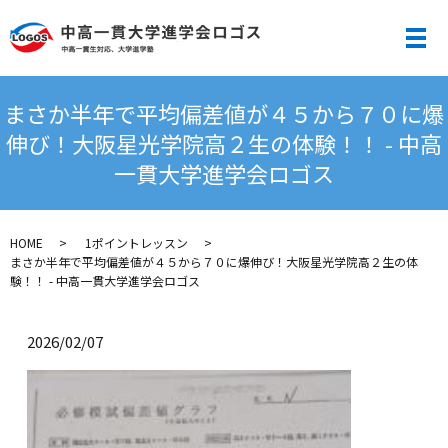
メ
まさか半年で平均偏差値が４５から７０に爆
伸び！大阪星光学院高２生の体験！！ - 中高
一貫大学進学会ロゴス
HOME
1ポイントレッスン
まさか半年で平均偏差値が４５から７０に爆伸び！大阪星光学院高２生の体
験！！ - 中高一貫大学進学会ロゴス
2026/02/07