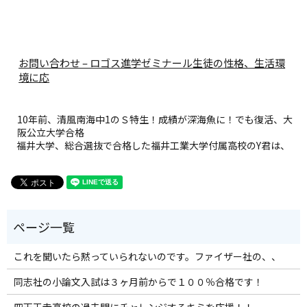
お問い合わせ – ロゴス進学ゼミナール
生徒の性格、生活環
境に応
10年前、清風南海中1のＳ特生！成績が深海魚に！でも復活、大
阪公立大学合格
福井大学、総合選抜で合格した福井工業大学付属高校のY君は、
これを聞いたら黙っていられないのです。ファイザー社の、、
同志社の小論文入試は３ヶ月前からで１００％合格です！