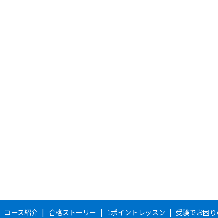
コース紹介
合格ストーリー
1ポイントレッスン
受験でお困り