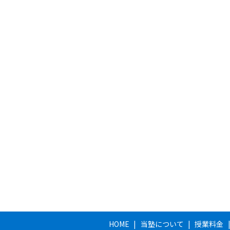
HOME
当塾について
授業料金