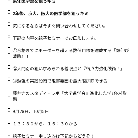
来年医学部を狙うキミ
2年後、京大、阪大の医学部を狙うキミ
気になるならば今すぐ問い合わせしてください。
下記の内容を親子セミナーでお伝えします。
①合格までにボーダーを超える数値目標を達成する『爆伸び
戦略』！
②大門別の狙い求められる着眼点と『得点力強化戦術！』
③勉強の実践段階で
阻害要因を最大限排除できる
藤井寺のスタディ・ラボ『大学進学会』進化した学びの4形
態
9月28日、10月5日
１３：３０から、１５：３０から
親子セミナー申し込みは下記からどうぞ！