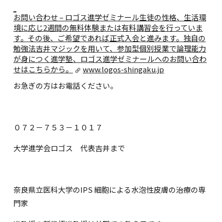
お問い合わせ – ロゴス進学ゼミナール
生徒の性格、生活環
境に応じ2週間の無料体験または有料講習会を行っていま
す。その後、ご希望であれば正式入会と進みます。独自の
勉強法吉井マジックを用いて、参加型個別授業で論理能力
が身につく進学塾、ロゴス進学ゼミナールへのお問い合わ
せはこちらから。
www.logos-shingaku.jp
お急ぎの方はお電話ください。
０７２－７５３－１０１７
大学進学会ロゴス 代表吉井まで
奈良県立医科大学のIPS 細胞による水泡性皮膚の治療の専
門家